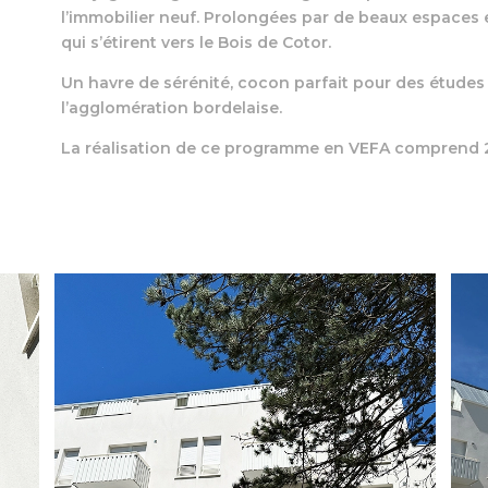
l’immobilier neuf. Prolongées par de beaux espaces ex
qui s’étirent vers le Bois de Cotor.
Un havre de sérénité, cocon parfait pour des études
l’agglomération bordelaise.
La réalisation de ce programme en VEFA comprend 2