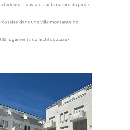
térieurs, s’ouvrant sur la nature du jardin
 réussies dans une ville montante de
35 logements collectifs sociaux